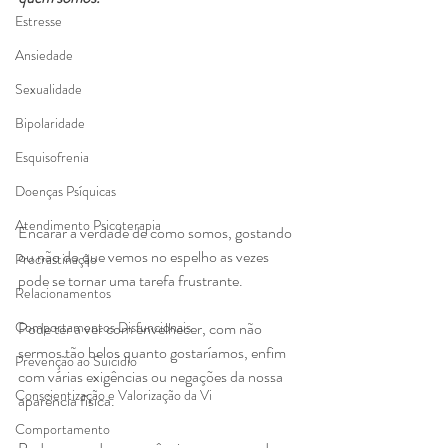
Estresse
Ansiedade
Sexualidade
Bipolaridade
Esquisofrenia
Doenças Psíquicas
Atendimento Psicoterapia
Encarar a verdade de como somos, gostando 
ou não do que vemos no espelho as vezes 
Procrastinação
pode se tornar uma tarefa frustrante. 
Relacionamentos
Pode ter a ver com envelhecer, com não 
Comportamentos Disfuncionais
sermos tão belos quanto gostaríamos, enfim 
Prevenção ao Suicídio
com várias exigências ou negações da nossa 
Conscientização e Valorização da Vi
aparência física.
Comportamento