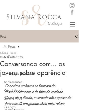
Post
All Posts
Silvana Rocca
All Posts
13 de fev. de 2020
Conversando com... os
Depressão
jovens sobre aparência
Orientação para Pais
Adolescentes
Conceitos errôneos se formam do 
Pais e Filhos
desconhecimento e da falta de verdade. 
Como diz o ditado, a verdade dói e apesar de 
Corona Vírus
doer nos dá um grande alívio pois, releva 
Crianças
quem somos.