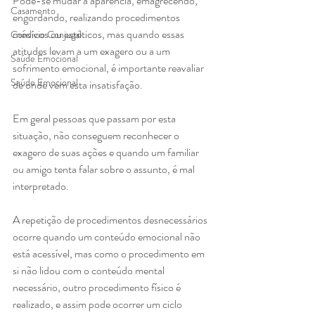
Pode-se mudar a aparência, emagrecendo, 
Casamento
engordando, realizando procedimentos 
médicos ou estéticos, mas quando essas 
Convívio Conjugal
atitudes levam a um exagero ou a um 
Saúde Emocional
sofrimento emocional, é importante reavaliar 
Saúde Emocional
de onde vem esta insatisfação.
Em geral pessoas que passam por esta 
situação, não conseguem reconhecer o 
exagero de suas ações e quando um familiar 
ou amigo tenta falar sobre o assunto, é mal 
interpretado.
A repetição de procedimentos desnecessários 
ocorre quando um conteúdo emocional não 
está acessível, mas como o procedimento em 
si não lidou com o conteúdo mental 
necessário, outro procedimento físico é 
realizado, e assim pode ocorrer um ciclo 