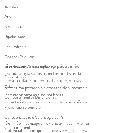
Estresse
Ansiedade
Sexualidade
Bipolaridade
Esquisofrenia
Doenças Psíquicas
Considerando que a doença psíquica não 
Atendimento Psicoterapia
tratada afasta vários aspectos positivos da 
Procrastinação
personalidade, podemos dizer que, muitas 
Relacionamentos
vezes uma pessoa vive afastada de si mesma e 
não reconhece as suas melhores 
Comportamentos Disfuncionais
características, assim o outro, também não as 
Prevenção ao Suicídio
vê.
Conscientização e Valorização da Vi
Se não consegue vivenciar seu melhor 
Comportamento
potencial consigo, possivelmente não 