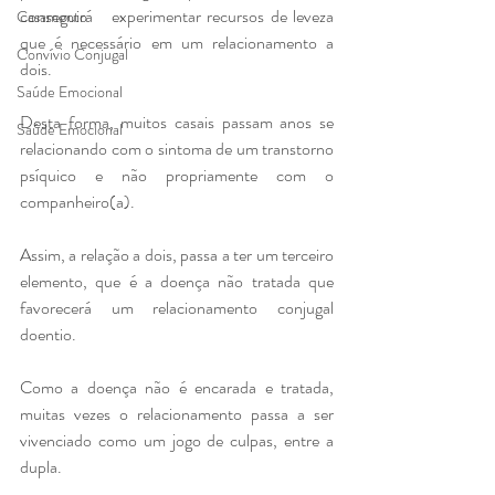
conseguirá   experimentar recursos de leveza 
Casamento
que é necessário em um relacionamento a 
Convívio Conjugal
dois.
Saúde Emocional
Desta forma, muitos casais passam anos se 
Saúde Emocional
relacionando com o sintoma de um transtorno 
psíquico e não propriamente com o 
companheiro(a).
Assim, a relação a dois, passa a ter um terceiro 
elemento, que é a doença não tratada que 
favorecerá um relacionamento conjugal 
doentio.    
Como a doença não é encarada e tratada, 
muitas vezes o relacionamento passa a ser 
vivenciado como um jogo de culpas, entre a 
dupla.