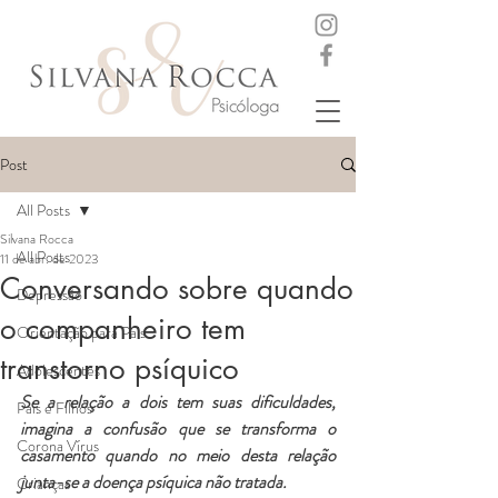
Post
All Posts
Silvana Rocca
All Posts
11 de abr. de 2023
Conversando sobre quando
Depressão
o companheiro tem
Orientação para Pais
transtorno psíquico
Adolescentes
Se a relação a dois tem suas dificuldades, 
Pais e Filhos
imagina a confusão que se transforma o 
Corona Vírus
casamento quando no meio desta relação 
junta-se a doença psíquica não tratada. 
Crianças